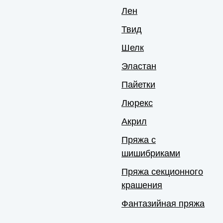
Лен
Твид
Шелк
Эластан
Пайетки
Люрекс
Акрил
Пряжа с
шишибриками
Пряжа секционного
крашения
Фантазийная пряжа