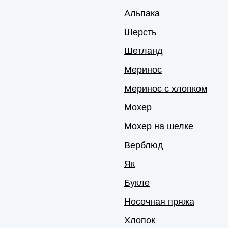
Альпака
Шерсть
Шетланд
Меринос
Меринос с хлопком
Мохер
Мохер на шелке
Верблюд
Як
Букле
Носочная пряжа
Хлопок