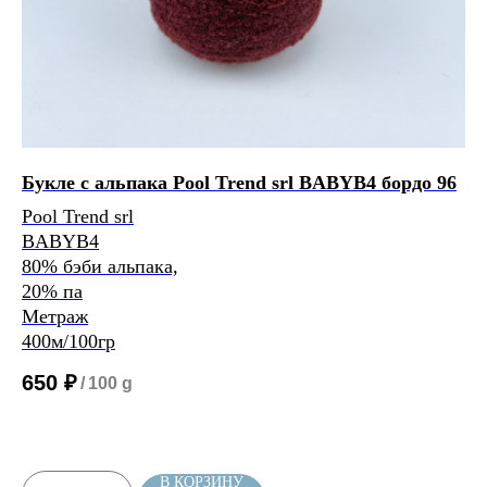
Нить, собранная из 2 нитей
будет иметь метраж:
0
м/100 г
Букле с альпака Pool Trend srl BABYB4 бордо 96
Пр
CA
Pool Trend srl
BABYB4
C
Расчет метража 3 артикула
Расчет метража 4 артикула
Расчет метража 5
80% бэби альпака,
C
20% па
артикулов
Со
Метраж
40
400м/100гр
30
30
650
₽
/
100 g
Ме
1 
В КОРЗИНУ