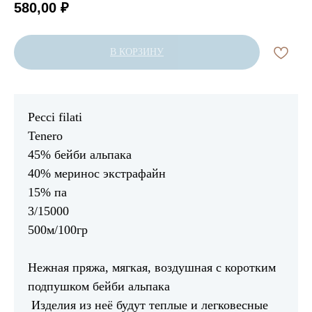
580,00
₽
В КОРЗИНУ
Pecci filati
Tenero
45% бейби альпака
40% меринос экстрафайн
15% па
3/15000
500м/100гр
Нежная пряжа, мягкая, воздушная с коротким
подпушком бейби альпака
Изделия из неё будут теплые и легковесные