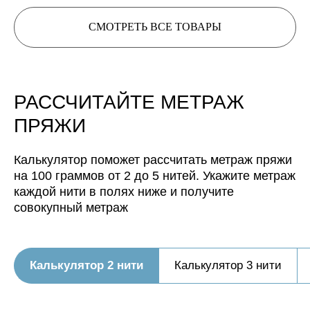
Расчет метража 3 артикула
Расчет метража 4 артикула
Расчет метража 5
артикулов
СМОТРЕТЬ ВСЕ ТОВАРЫ
РАССЧИТАЙТЕ МЕТРАЖ
ПРЯЖИ
Калькулятор поможет рассчитать метраж пряжи
Нить, собранная из 3 нитей
на 100 граммов от 2 до 5 нитей. Укажите метраж
будет иметь метраж:
каждой нити в полях ниже и получите
Нить, собранная из 4 нитей
совокупный метраж
будет иметь метраж:
Нить, собранная из 5 нитей
будет иметь метраж:
Калькулятор 2 нити
Калькулятор 3 нити