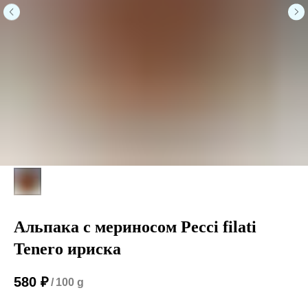
Альпака с мериносом Pecci filati
Tenero ириска
580
₽
/
100 g