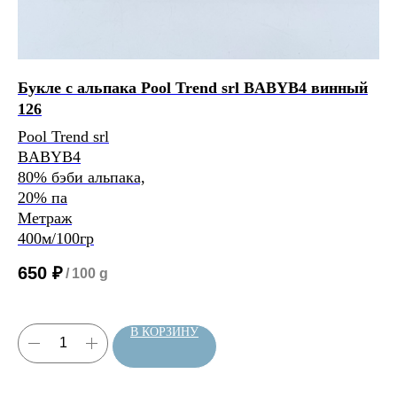
Расчет метража 2 артикула
Букле с альпака Pool Trend srl BABYB4 винный
Бу
Нить 1
126
м
Pool Trend srl
Ila
Нить 2
BABYB4
La
80% бэби альпака,
Со
Нить, собранная из 2 нитей
20% па
50
будет иметь метраж:
Метраж
30
400м/100гр
20
Ме
0
м/100 г
650
₽
/
100 g
5
В КОРЗИНУ