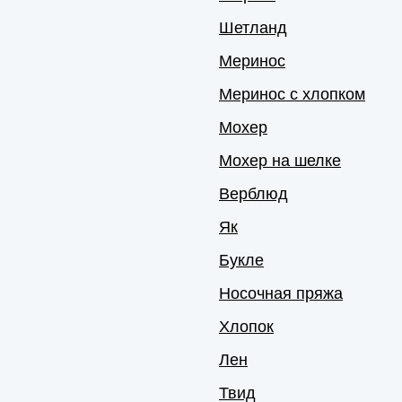
Шетланд
Меринос
Меринос с хлопком
Мохер
Мохер на шелке
Верблюд
Як
Букле
Носочная пряжа
Хлопок
Лен
Твид