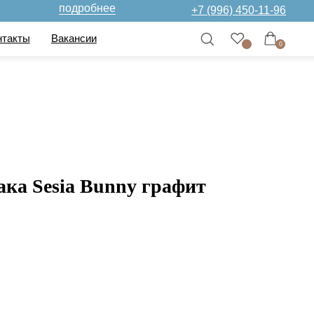
дробнее
+7 (996) 450-11-96
нсии
0
ака Sesia Bunny графит