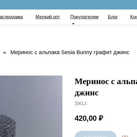
по
ажа
Мелкий опт
Покупателям
Блог
Контакты
Вака
»
Меринос с альпака Sesia Bunny графит джинс
Меринос с альп
джинс
SKU:
420,00
₽