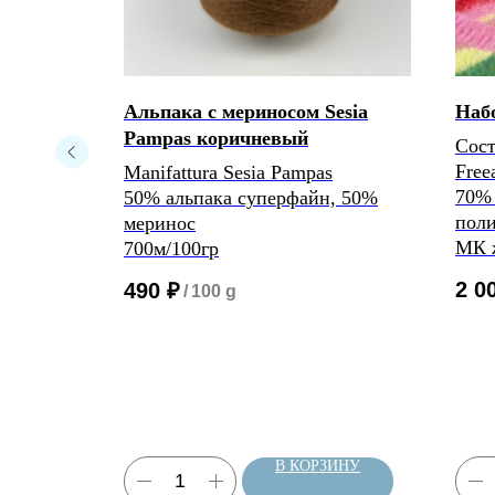
ivio
Альпака с мериносом Sesia
Набо
 Ven
Pampas коричневый
Сост
Free
Manifattura Sesia Pampas
70% 
50% альпака суперфайн, 50%
пол
меринос
МК 
700м/100гр
2 0
490
₽
/
100 g
0 g
ЗИНУ
В КОРЗИНУ