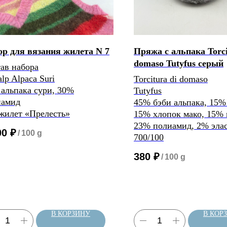
р для вязания жилета N 7
Пряжа с альпака Torci
domaso Tutyfus серый
ав набора
alp Alpaca Suri
Torcitura di domaso
альпака сури, 30%
Tutyfus
иамид
45% бэби альпака, 15%
жилет «Прелесть»
15% хлопок мако, 15% 
23% полиамид, 2% эла
00
₽
/
100 g
700/100
380
₽
/
100 g
В КОРЗИНУ
В КОР