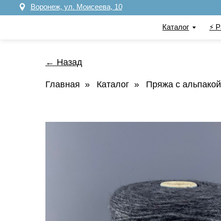
Воронеж, ул. Моисеева, 10
Каталог
⚡️ Распрод
← Назад
Главная
»
Каталог
»
Пряжа с альпакой