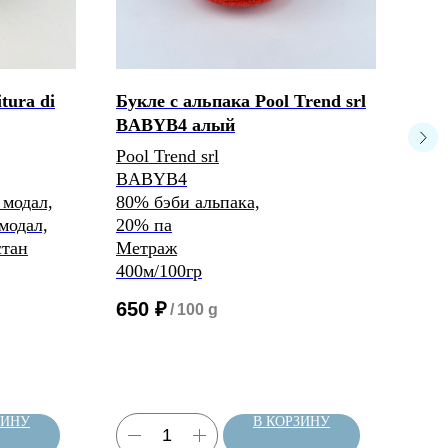
tura di
Букле с альпака Pool Trend srl
Пря
BABYB4 алый
Pep
Pool Trend srl
Fila
BABYB4
Pepi
 модал,
80% бэби альпака,
75%
модал,
20% па
25%
стан
Метраж
Мет
400м/100гр
2/1
650
₽
59
/
100 g
ЗИНУ
В КОРЗИНУ