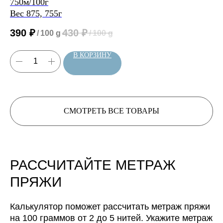
750м/100г
Вес 875, 755г
Нить 3
Нить 3
Нить 3
390
₽
430
₽
/
100 g
/
100 g
В КОРЗИНУ
Нить, собранная из 3 нитей
Нить 4
Нить 4
будет иметь метраж:
Нить, собранная из 4 нитей
Нить 5
0
м/100 г
будет иметь метраж:
СМОТРЕТЬ ВСЕ ТОВАРЫ
Нить, собранная из 5 нитей
0
м/100 г
будет иметь метраж:
0
м/100 г
РАССЧИТАЙТЕ МЕТРАЖ
ПРЯЖИ
Калькулятор поможет рассчитать метраж пряжи
на 100 граммов от 2 до 5 нитей. Укажите метраж