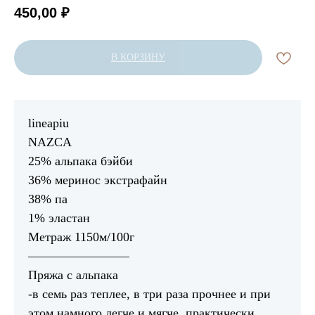
450,00
₽
В КОРЗИНУ
lineapiu
NAZCA
25% альпака бэйби
36% меринос экстрафайн
38% па
1% эластан
Метраж 1150м/100г
————————
Пряжа с альпака
-в семь раз теплее, в три раза прочнее и при
этом намного легче и мягче, практически