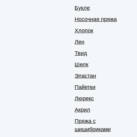
Букле
Носочная пряжа
Хлопок
Лен
Твид
Шелк
Эластан
Пайетки
Люрекс
Акрил
Пряжа с
шишибриками