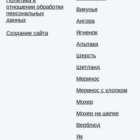
Политика в
отношении обработки
Викунья
персональных
данных
Ангора
Ягненок
Создание сайта
Альпака
Шерсть
Шетланд
Меринос
Меринос с хлопком
Мохер
Мохер на шелке
Верблюд
Як