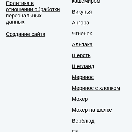
кашемиром
Политика в
отношении обработки
Викунья
персональных
данных
Ангора
Ягненок
Создание сайта
Альпака
Шерсть
Шетланд
Меринос
Меринос с хлопком
Мохер
Мохер на шелке
Верблюд
Як