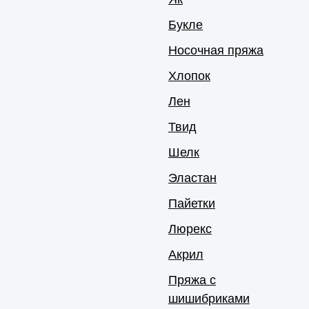
Букле
Носочная пряжа
Хлопок
Лен
Твид
Шелк
Эластан
Пайетки
Люрекс
Акрил
Пряжа с
шишибриками