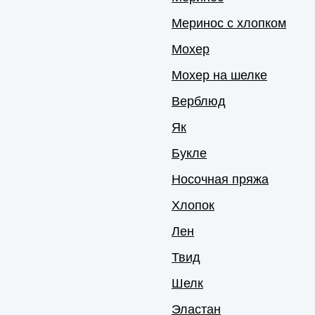
Меринос с хлопком
Мохер
Мохер на шелке
Верблюд
Як
Букле
Носочная пряжа
Хлопок
Лен
Твид
Шелк
Эластан