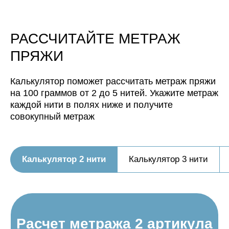
будет иметь метраж:
Нить, собранная из 5 нитей
РАССЧИТАЙТЕ МЕТРАЖ
будет иметь метраж:
ПРЯЖИ
Калькулятор поможет рассчитать метраж пряжи
на 100 граммов от 2 до 5 нитей. Укажите метраж
каждой нити в полях ниже и получите
совокупный метраж
Калькулятор 2 нити
Калькулятор 3 нити