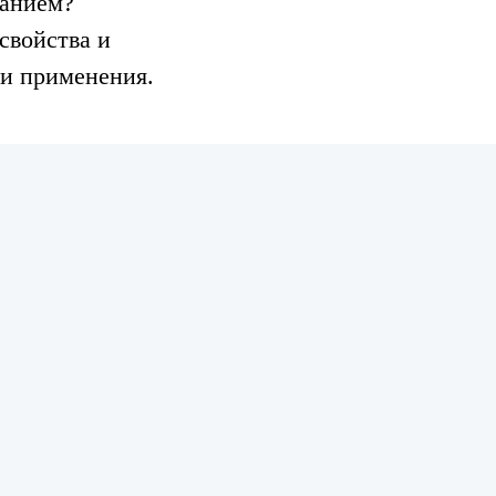
занием?
свойства и
ти применения.