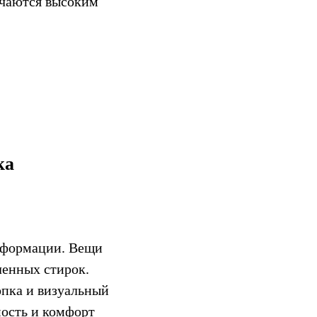
ичаются высоким
ка
деформации. Вещи
ленных стирок.
пка и визуальный
мость и комфорт