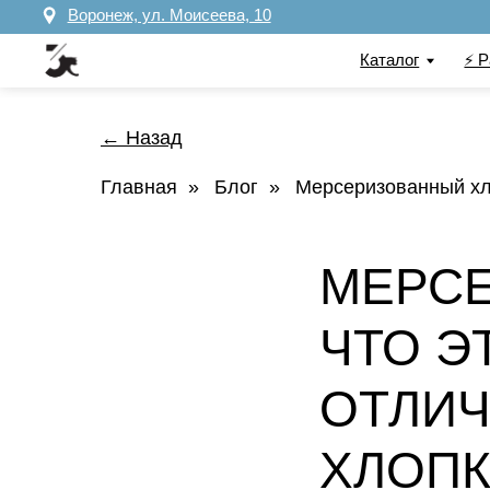
Воронеж, ул. Моисеева, 10
Каталог
⚡️ Распрод
← Назад
Главная
»
Блог
»
Мерсеризованный хло
МЕРС
ЧТО Э
ОТЛИЧ
ХЛОП