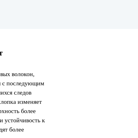
т
вых волокон,
ды с последующим
ихся следов
хлопка изменяет
рхность более
и устойчивость к
дят более