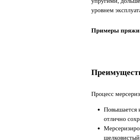
упругими, дольше
уровнем эксплуат
Примеры пряжи 
Преимуществ
Процесс мерсериз
Повышается и
отлично сохр
Мерсеризиро
шелковистый 