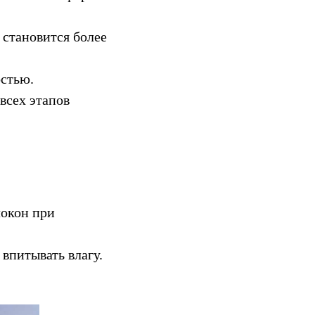
 становится более
остью.
всех этапов
локон при
впитывать влагу.