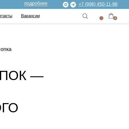
дробнее
+7 (996) 450-11-96
нсии
0
лопка
ПОК —
ОГО