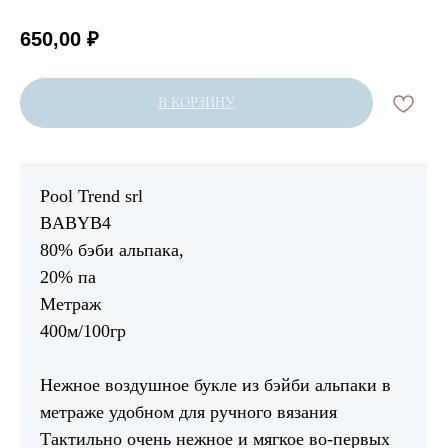
650,00
₽
В КОРЗИНУ
Pool Trend srl
BABYB4
80% бэби альпака,
20% па
Метраж
400м/100гр
Нежное воздушное букле из бэйби альпаки в
метраже удобном для ручного вязания
Тактильно очень нежное и мягкое во-первых