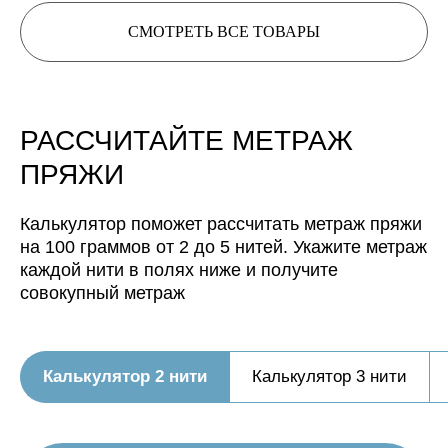
СМОТРЕТЬ ВСЕ ТОВАРЫ
Нить, собранная из 4 нитей
будет иметь метраж:
Нить, собранная из 5 нитей
будет иметь метраж:
РАССЧИТАЙТЕ МЕТРАЖ
ПРЯЖИ
Калькулятор поможет рассчитать метраж пряжи
на 100 граммов от 2 до 5 нитей. Укажите метраж
каждой нити в полях ниже и получите
совокупный метраж
Калькулятор 2 нити
Калькулятор 3 нити