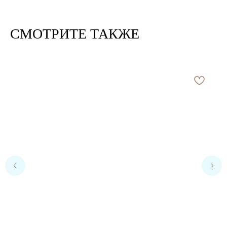
СМОТРИТЕ ТАКЖЕ
Расчет метража 2 артикула
Нить 1
Нить 2
Нить, собранная из 2 нитей
будет иметь метраж: