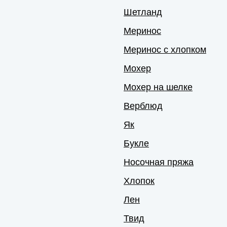
Шетланд
Меринос
Меринос с хлопком
Мохер
Мохер на шелке
Верблюд
Як
Букле
Носочная пряжа
Хлопок
Лен
Твид