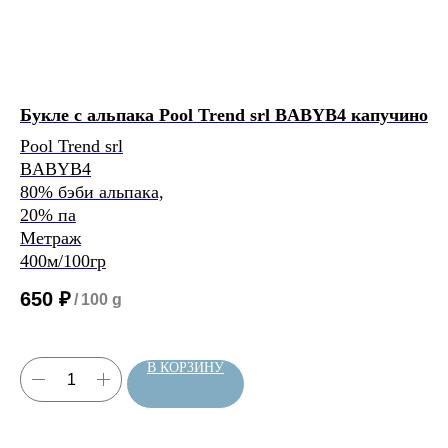
0
м/100 г
Букле с альпака Pool Trend srl BABYB4 капучино
Бу
41
Pool Trend srl
BABYB4
Po
Расчет метража 3 артикула
Расчет метража 4 артикула
Расчет метража 5
80% бэби альпака,
B
артикулов
20% па
80
Метраж
20
400м/100гр
М
40
650
₽
/
100 g
6
В КОРЗИНУ
Нить, собранная из 3 нитей
будет иметь метраж: