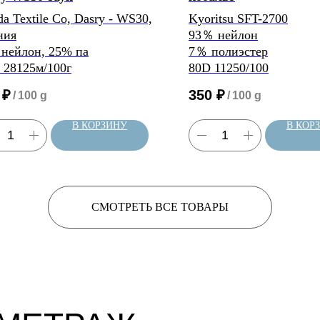
a Textile Co, Dasry - WS30,
Kyoritsu SFT-2700
ния
93％ нейлон
нейлон, 25% па
7％ полиэстер
 28125м/100г
80D 11250/100
₽
350
₽
/
100 g
/
100 g
В КОРЗИНУ
В КОР
СМОТРЕТЬ ВСЕ ТОВАРЫ