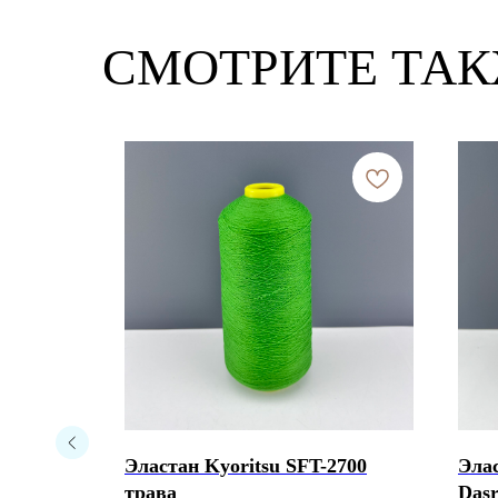
СМОТРИТЕ ТА
2700 мак
Эластан Kyoritsu SFT-2700
Элас
трава
Das