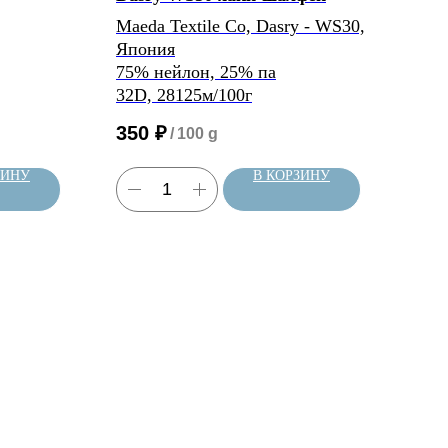
Maeda Textile Co, Dasry - WS30,
Kyo
Япония
93％
75% нейлон, 25% па
7％ 
32D, 28125м/100г
80D
350
₽
35
/
100 g
ЗИНУ
В КОРЗИНУ