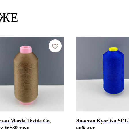
КЖЕ
тан Maeda Textile Co,
Эластан Kyoritsu SFT-
ry WS30 тауп
кобальт