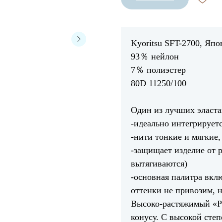
Kyoritsu SFT-2700, Япо
93％ нейлон
7％ полиэстер
80D 11250/100
Один из лучших эласт
-идеально интегрирует
-нити тонкие и мягкие,
-защищает изделие от 
вытягиваются)
-основная палитра вклю
оттенки не привозим, 
Высоко-растяжимый «Р
конусу. С высокой сте