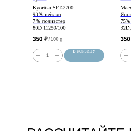
Kyoritsu SFT-2700
Maed
93％ нейлон
Япо
7％ полиэстер
75% 
80D 11250/100
32D,
350
₽
350
/
100 g
ЗИНУ
В КОРЗИНУ