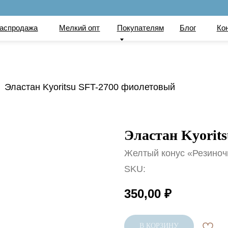
по
ажа
Мелкий опт
Покупателям
Блог
Контакты
Вака
Эластан Kyoritsu SFT-2700 фиолетовый
Эластан Kyorit
Желтый конус «Резиноч
SKU:
350,00
₽
В КОРЗИНУ