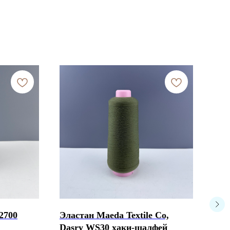
2700
Эластан Maeda Textile Co,
Эла
Dasry WS30 хаки-шалфей
неж