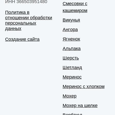
ИНН 366503951480
Смесовки с
кашемиром
Политика в
отношении обработки
Викунья
персональных
данных
Ангора
Ягненок
Создание сайта
Альпака
Шерсть
Шетланд
Меринос
Меринос с хлопком
Мохер
Мохер на шелке
Верблюд