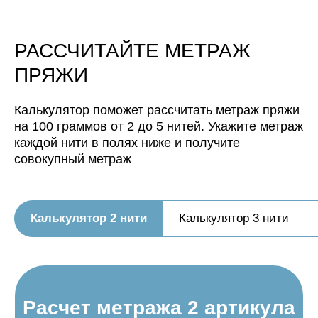
РАССЧИТАЙТЕ МЕТРАЖ
Расчет метража 3 артикула
Расчет метража 4 артикула
Расчет метража 5
ПРЯЖИ
артикулов
Нить 1
Нить 1
Нить 1
Калькулятор поможет рассчитать метраж пряжи
на 100 граммов от 2 до 5 нитей. Укажите метраж
Нить 2
Нить 2
Нить 2
каждой нити в полях ниже и получите
совокупный метраж
Нить 3
Нить 3
Нить 3
Калькулятор 2 нити
Калькулятор 3 нити
Нить, собранная из 3 нитей
Нить 4
Нить 4
будет иметь метраж:
Нить, собранная из 4 нитей
Нить 5
0
м/100 г
будет иметь метраж:
Нить, собранная из 5 нитей