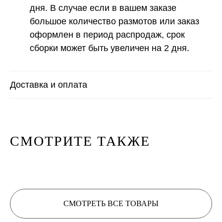
дня. В случае если в вашем заказе
большое количество размотов или заказ
оформлен в период распродаж, срок
сборки может быть увеличен на 2 дня.
Расчет метража 2 артикула
Доставка и оплата
Нить 1
Нить 2
СМОТРИТЕ ТАКЖЕ
Нить, собранная из 2 нитей
будет иметь метраж:
0
м/100 г
СМОТРЕТЬ ВСЕ ТОВАРЫ