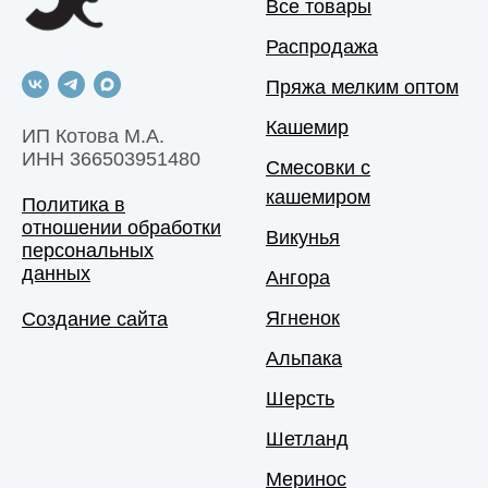
Все товары
Распродажа
Пряжа мелким оптом
Кашемир
ИП Котова М.А.
ИНН 366503951480
Смесовки с
кашемиром
Политика в
отношении обработки
Викунья
персональных
данных
Ангора
Ягненок
Создание сайта
Альпака
Шерсть
Шетланд
Меринос