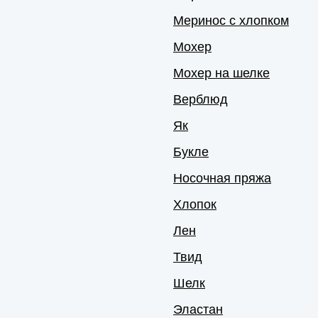
Меринос с хлопком
Мохер
Мохер на шелке
Верблюд
Як
Букле
Носочная пряжа
Хлопок
Лен
Твид
Шелк
Эластан