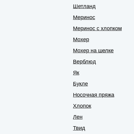
Шетланд
Меринос
Меринос с хлопком
Мохер
Мохер на шелке
Верблюд
Як
Букле
Носочная пряжа
Хлопок
Лен
Твид