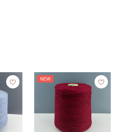
NEW
N