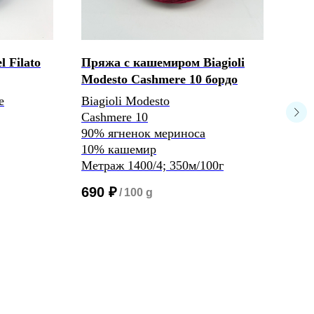
 Filato
Пряжа с кашемиром Biagioli
Пря
Modesto Cashmere 10 бордо
Mod
736
e
Biagioli Modesto
Cashmere 10
Biag
90% ягненок мериноса
Nuo
10% кашемир
Сос
Метраж 1400/4; 350м/100г
30%
40%
690
₽
/
100 g
17%
8% 
3% 
2% 
Мет
2/24
92