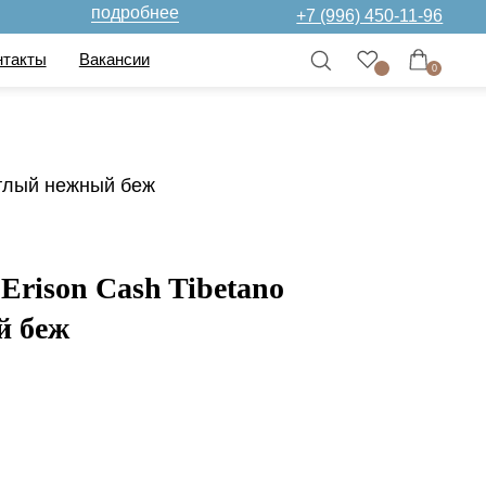
дробнее
+7 (996) 450-11-96
нсии
0
етлый нежный беж
rison Cash Tibetano
й беж