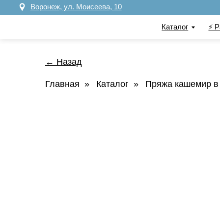
Воронеж, ул. Моисеева, 10
Каталог
⚡️ Распрод
← Назад
Главная
»
Каталог
»
Пряжа кашемир в