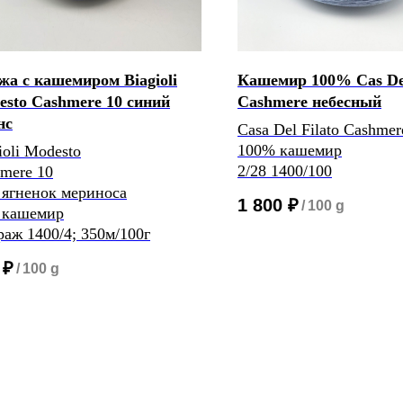
а с кашемиром Biagioli
Кашемир 100% Cas Del
sto Cashmere 10 синий
Cashmere небесный
нс
Casa Del Filato Cashmer
100% кашемир
ioli Modesto
2/28 1400/100
mere 10
ягненок мериноса
1 800
₽
/
100 g
 кашемир
аж 1400/4; 350м/100г
₽
/
100 g