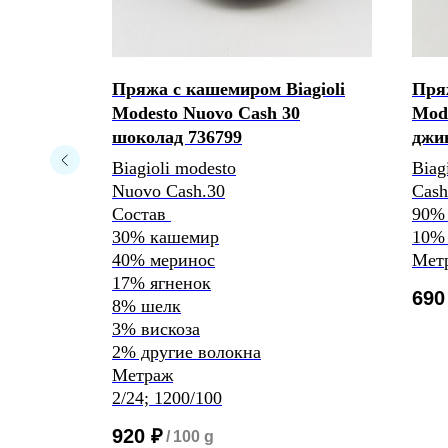
gi
Пряжа с кашемиром Biagioli
Пряж
кий
Modesto Nuovo Cash 30
Mode
шоколад 736799
джи
Biagioli modesto
Biag
Nuovo Cash.30
Cash
Состав
90% 
30% кашемир
10%
40% меринос
Метр
17% ягненок
690
8% шелк
3% вискоза
2% другие волокна
Метраж
2/24; 1200/100
920
₽
/
100 g