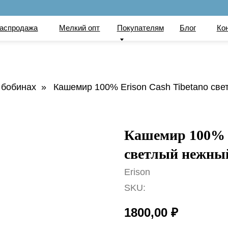
по
ажа
Мелкий опт
Покупателям
Блог
Контакты
Вака
 бобинах
»
Кашемир 100% Erison Cash Tibetano св
Кашемир 100% E
светлый нежны
Erison
SKU:
1800,00
₽