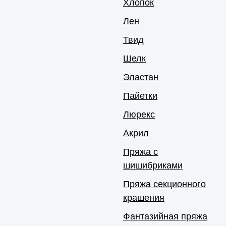
Хлопок
Лен
Твид
Шелк
Эластан
Пайетки
Люрекс
Акрил
Пряжа с
шишибриками
Пряжа секционного
крашения
Фантазийная пряжа