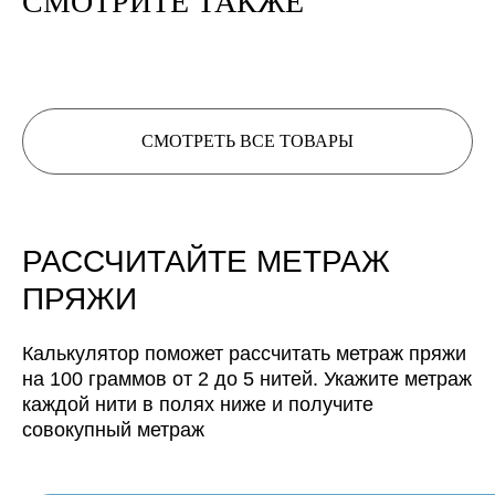
СМОТРИТЕ ТАКЖЕ
СМОТРЕТЬ ВСЕ ТОВАРЫ
Нить, собранная из 3 нитей
будет иметь метраж:
РАССЧИТАЙТЕ МЕТРАЖ
Нить, собранная из 4 нитей
будет иметь метраж:
ПРЯЖИ
Нить, собранная из 5 нитей
будет иметь метраж:
Калькулятор поможет рассчитать метраж пряжи
на 100 граммов от 2 до 5 нитей. Укажите метраж
каждой нити в полях ниже и получите
совокупный метраж