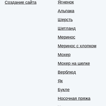
Ягненок
Создание сайта
Альпака
Шерсть
Шетланд
Меринос
Меринос с хлопком
Мохер
Мохер на шелке
Верблюд
Як
Букле
Носочная пряжа