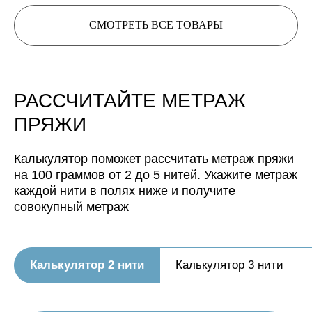
СМОТРЕТЬ ВСЕ ТОВАРЫ
Расчет метража 3 артикула
Расчет метража 4 артикула
Расчет метража 5
РАССЧИТАЙТЕ МЕТРАЖ
артикулов
ПРЯЖИ
Калькулятор поможет рассчитать метраж пряжи
на 100 граммов от 2 до 5 нитей. Укажите метраж
каждой нити в полях ниже и получите
совокупный метраж
Нить, собранная из 3 нитей
Калькулятор 2 нити
Калькулятор 3 нити
будет иметь метраж:
Нить, собранная из 4 нитей
будет иметь метраж: