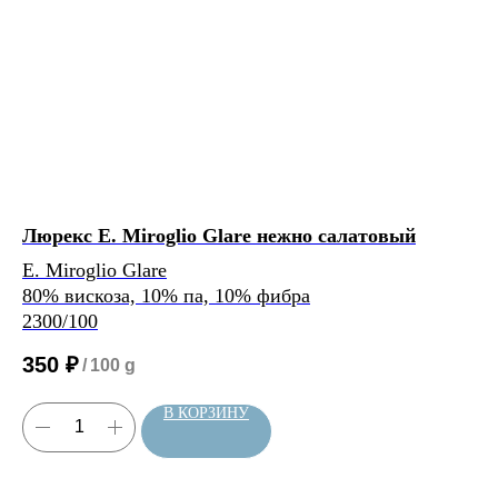
Расчет метража 2 артикула
Люрекс E. Miroglio Glare нежно салатовый
Лю
Нить 1
E. Miroglio Glare
Ка
80% вискоза, 10% па, 10% фибра
3
Нить 2
2300/100
350
₽
/
100 g
Нить, собранная из 2 нитей
будет иметь метраж:
В КОРЗИНУ
0
м/100 г