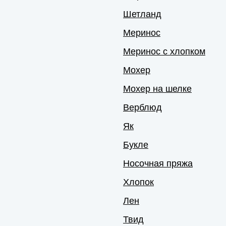
Шетланд
Меринос
Меринос с хлопком
Мохер
Мохер на шелке
Верблюд
Як
Букле
Носочная пряжа
Хлопок
Лен
Твид