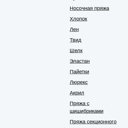
Носочная пряжа
Хлопок
Лен
Твид
Шелк
Эластан
Пайетки
Люрекс
Акрил
Пряжа с
шишибриками
Пряжа секционного