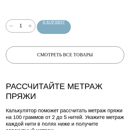
артикулов
В КОРЗИНУ
СМОТРЕТЬ ВСЕ ТОВАРЫ
Нить, собранная из 3 нитей
будет иметь метраж:
Нить, собранная из 4 нитей
РАССЧИТАЙТЕ МЕТРАЖ
будет иметь метраж:
ПРЯЖИ
Нить, собранная из 5 нитей
будет иметь метраж:
Калькулятор поможет рассчитать метраж пряжи
на 100 граммов от 2 до 5 нитей. Укажите метраж
каждой нити в полях ниже и получите