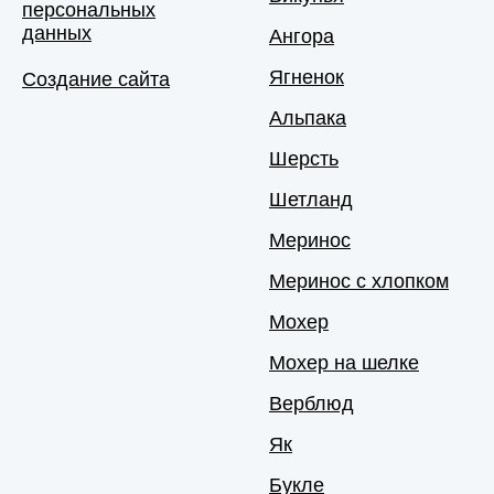
персональных
данных
Ангора
Ягненок
Создание сайта
Альпака
Шерсть
Шетланд
Меринос
Меринос с хлопком
Мохер
Мохер на шелке
Верблюд
Як
Букле