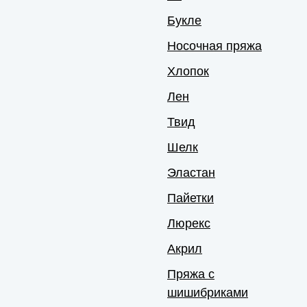
Букле
Носочная пряжа
Хлопок
Лен
Твид
Шелк
Эластан
Пайетки
Люрекс
Акрил
Пряжа с
шишибриками