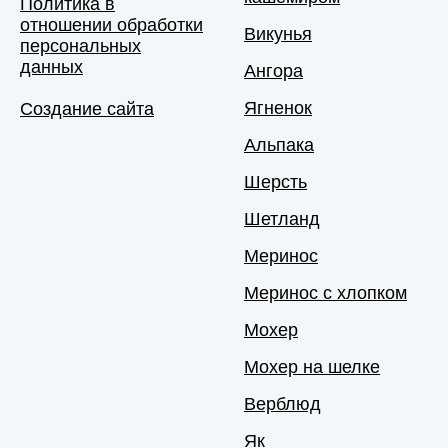
Политика в
отношении обработки
Викунья
персональных
данных
Ангора
Ягненок
Создание сайта
Альпака
Шерсть
Шетланд
Меринос
Меринос с хлопком
Мохер
Мохер на шелке
Верблюд
Як