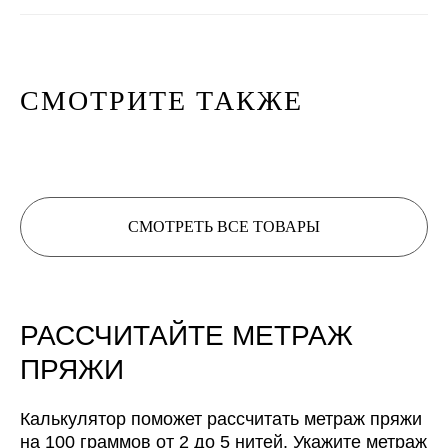
Нить 1
СМОТРИТЕ ТАКЖЕ
Нить 2
Нить, собранная из 2 нитей
будет иметь метраж:
СМОТРЕТЬ ВСЕ ТОВАРЫ
0
м/100 г
РАССЧИТАЙТЕ МЕТРАЖ
ПРЯЖИ
Расчет метража 3 артикула
Расчет метража 4 артикула
Расчет метража 5
артикулов
Калькулятор поможет рассчитать метраж пряжи
на 100 граммов от 2 до 5 нитей. Укажите метраж