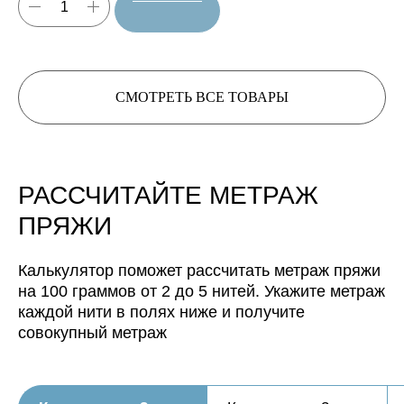
СМОТРЕТЬ ВСЕ ТОВАРЫ
Нить, собранная из 3 нитей
будет иметь метраж:
РАССЧИТАЙТЕ МЕТРАЖ
Нить, собранная из 4 нитей
будет иметь метраж:
ПРЯЖИ
Нить, собранная из 5 нитей
Калькулятор поможет рассчитать метраж пряжи
будет иметь метраж:
на 100 граммов от 2 до 5 нитей. Укажите метраж
каждой нити в полях ниже и получите
совокупный метраж