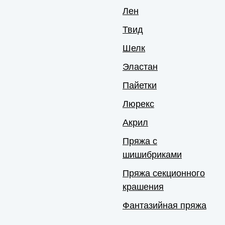
Лен
Твид
Шелк
Эластан
Пайетки
Люрекс
Акрил
Пряжа с
шишибриками
Пряжа секционного
крашения
Фантазийная пряжа