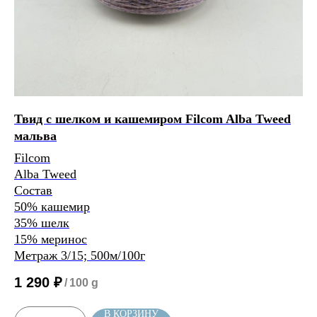
Нить 1
Нить 2
Нить, собранная из 2 нитей
будет иметь метраж:
Твид с шелком и кашемиром Filcom Alba Tweed
Но
мальва
зе
0
м/100 г
Filcom
Ca
Alba Tweed
Re
Состав
75
50% кашемир
25
35% шелк
4/
15% меринос
40
Метраж 3/15; 500м/100г
Расчет метража 3 артикула
Расчет метража 4 артикула
Расчет метража 5
4
артикулов
1 290
₽
/
100 g
В КОРЗИНУ