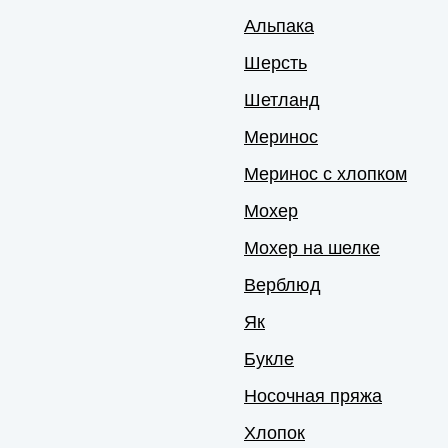
Альпака
Шерсть
Шетланд
Меринос
Меринос с хлопком
Мохер
Мохер на шелке
Верблюд
Як
Букле
Носочная пряжа
Хлопок