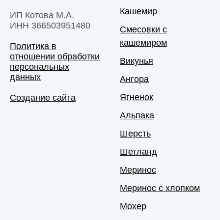
Кашемир
ИП Котова М.А.
ИНН 366503951480
Смесовки с
кашемиром
Политика в
отношении обработки
Викунья
персональных
данных
Ангора
Ягненок
Создание сайта
Альпака
Шерсть
Шетланд
Меринос
Меринос с хлопком
Мохер