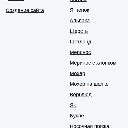
Ягненок
Создание сайта
Альпака
Шерсть
Шетланд
Меринос
Меринос с хлопком
Мохер
Мохер на шелке
Верблюд
Як
Букле
Носочная пряжа