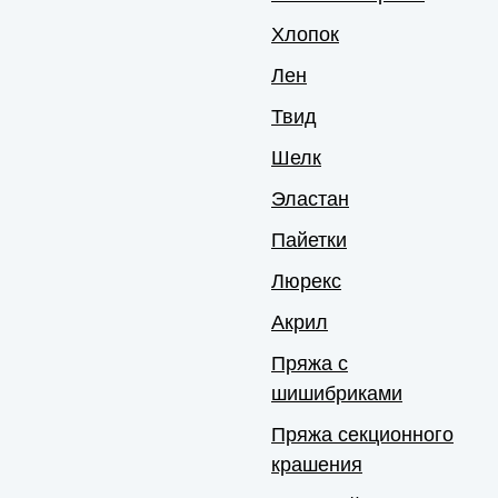
Хлопок
Лен
Твид
Шелк
Эластан
Пайетки
Люрекс
Акрил
Пряжа с
шишибриками
Пряжа секционного
крашения