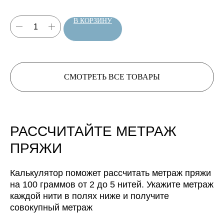
Нить 1
Нить 1
Нить 1
В КОРЗИНУ
Нить 2
Нить 2
Нить 2
Нить 3
Нить 3
Нить 3
СМОТРЕТЬ ВСЕ ТОВАРЫ
Нить, собранная из 3 нитей
Нить 4
Нить 4
будет иметь метраж:
Нить, собранная из 4 нитей
Нить 5
РАССЧИТАЙТЕ МЕТРАЖ
0
м/100 г
будет иметь метраж:
ПРЯЖИ
Нить, собранная из 5 нитей
0
м/100 г
будет иметь метраж:
Калькулятор поможет рассчитать метраж пряжи
на 100 граммов от 2 до 5 нитей. Укажите метраж
0
м/100 г
каждой нити в полях ниже и получите
совокупный метраж