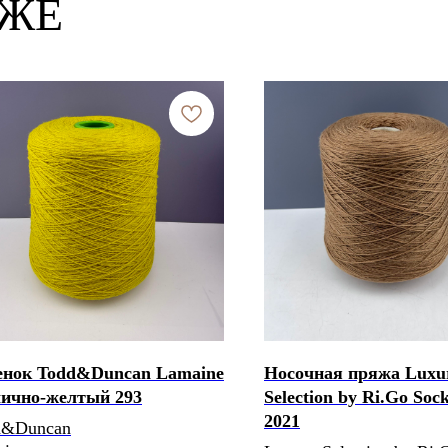
КЖЕ
енок Todd&Duncan Lamaine
Носочная пряжа Luxu
чично-желтый 293
Selection by Ri.Go Soc
2021
d&Duncan