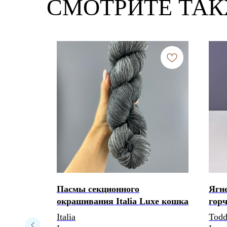
СМОТРИТЕ ТА
с Zegna
Пасмы секционного
Ягн
 зеленый
окрашивания Italia Luxe кошка
гор
Italia
Tod