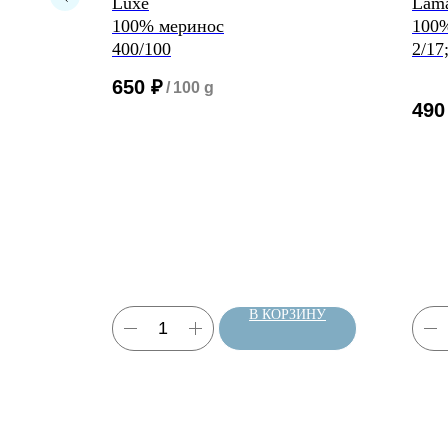
Luxe
Lama
100% меринос
100%
400/100
2/17
йн
650
₽
/
100 g
490
ЗИНУ
В КОРЗИНУ