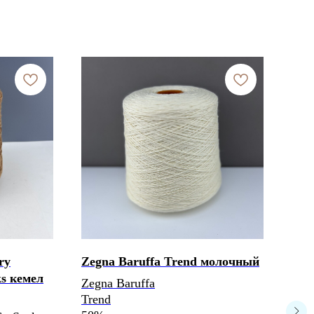
ry
Zegna Baruffa Trend молочный
Каш
ks кемел
Eco
Zegna Baruffa
Trend
Mill