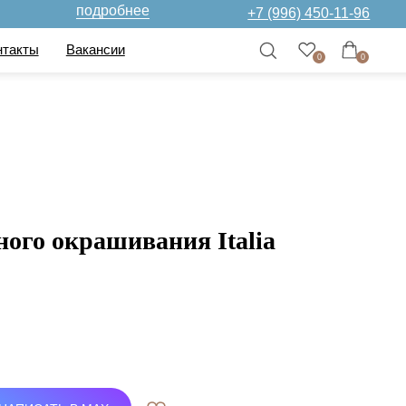
дробнее
+7 (996) 450-11-96
нсии
0
0
ого окрашивания Italia