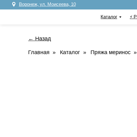
Воронеж, ул. Моисеева, 10
Каталог
⚡️ Распрод
← Назад
Главная
»
Каталог
»
Пряжа меринос
»