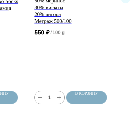
50% меринос
Alte
Go Socks
30% вискоза
97%
иамид
20% ангора
3% 
Метраж 500/100
2/12
550
₽
1 4
/
100 g
ЗИНУ
В КОРЗИНУ