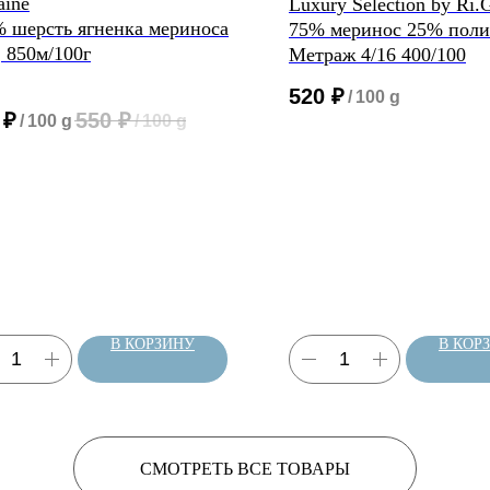
ine
Luxury Selection by Ri.
 шерсть ягненка мериноса
75% меринос 25% пол
; 850м/100г
Метраж 4/16 400/100
520
₽
/
100 g
₽
550
₽
/
100 g
/
100 g
В КОРЗИНУ
В КОР
СМОТРЕТЬ ВСЕ ТОВАРЫ