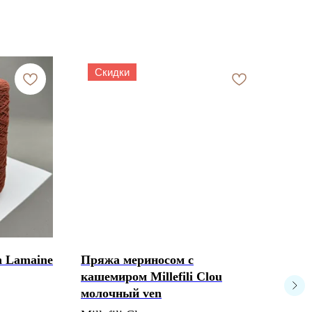
Скидки
 Lamaine
Пряжа мериносом с
Fili
кашемиром Millefili Clou
Fili
молочный ven
Eco