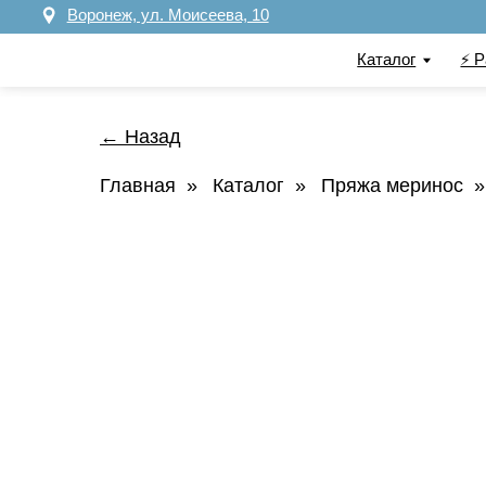
Воронеж, ул. Моисеева, 10
Каталог
⚡️ Распрод
← Назад
Главная
»
Каталог
»
Пряжа меринос
»