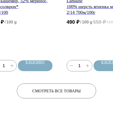
кашемир, 52% меринос,
Lamaine
 солврон*
100% шерсть ягненка м
/100
2/14 700м/100г
₽
490
₽
550
₽
/
100 g
/
100 g
/
10
В КОРЗИНУ
В КОР
СМОТРЕТЬ ВСЕ ТОВАРЫ