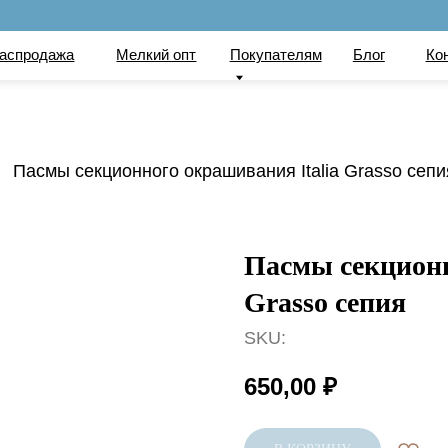
по
ажа
Мелкий опт
Покупателям
Блог
Контакты
Вака
Пасмы секционного окрашивания Italia Grasso сепи
Пасмы секционн
Grasso сепия
SKU:
650,00
₽