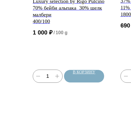
37% 
Luxury selection by Rigo Pulcino
ериноса
11%
70% бейби альпака 30% шелк
1800
малбери
400/100
690
1 000
₽
0 g
/
100 g
ЗИНУ
В КОРЗИНУ