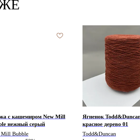
КЖЕ
жа с кашемиром New Mill
Ягненок Todd&Duncan
ble нежный серый
красное дерево 01
Mill Bubble
Todd&Duncan