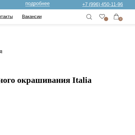
дробнее
+7 (996) 450-11-96
нсии
0
я
ого окрашивания Italia