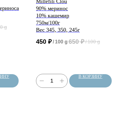
68%
Millefili Clou
10%
ериноса
90% меринос
22%
10% кашемир
220
750м/100г
0 g
Вес 345, 350, 245г
64
450
₽
650
₽
/
100 g
/
100 g
ЗИНУ
В КОРЗИНУ