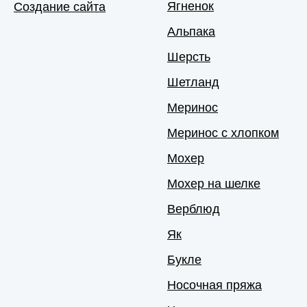
Ягненок
Создание сайта
Альпака
Шерсть
Шетланд
Меринос
Меринос с хлопком
Мохер
Мохер на шелке
Верблюд
Як
Букле
Носочная пряжа