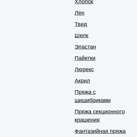
Хлопок
Лен
Твид
Шелк
Эластан
Пайетки
Люрекс
Акрил
Пряжа с
шишибриками
Пряжа секционного
крашения
Фантазийная пряжа