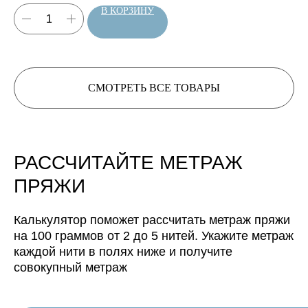
В КОРЗИНУ
Расчет метража 3 артикула
Расчет метража 4 артикула
Расчет метража 5
артикулов
СМОТРЕТЬ ВСЕ ТОВАРЫ
РАССЧИТАЙТЕ МЕТРАЖ
ПРЯЖИ
Нить, собранная из 3 нитей
Калькулятор поможет рассчитать метраж пряжи
будет иметь метраж:
на 100 граммов от 2 до 5 нитей. Укажите метраж
Нить, собранная из 4 нитей
каждой нити в полях ниже и получите
будет иметь метраж:
совокупный метраж
Нить, собранная из 5 нитей
будет иметь метраж: