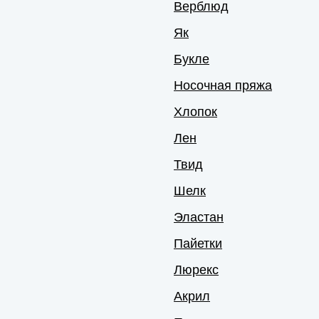
Верблюд
Як
Букле
Носочная пряжа
Хлопок
Лен
Твид
Шелк
Эластан
Пайетки
Люрекс
Акрил