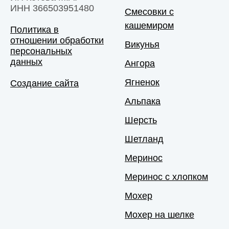
ИНН 366503951480
Смесовки с
кашемиром
Политика в
отношении обработки
Викунья
персональных
данных
Ангора
Ягненок
Создание сайта
Альпака
Шерсть
Шетланд
Меринос
Меринос с хлопком
Мохер
Мохер на шелке