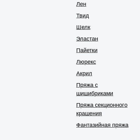
Лен
Твид
Шелк
Эластан
Пайетки
Люрекс
Акрил
Пряжа с
шишибриками
Пряжа секционного
крашения
Фантазийная пряжа