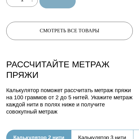
СМОТРЕТЬ ВСЕ ТОВАРЫ
Нить, собранная из 3 нитей
будет иметь метраж:
РАССЧИТАЙТЕ МЕТРАЖ
Нить, собранная из 4 нитей
будет иметь метраж:
ПРЯЖИ
Нить, собранная из 5 нитей
Калькулятор поможет рассчитать метраж пряжи
будет иметь метраж:
на 100 граммов от 2 до 5 нитей. Укажите метраж
каждой нити в полях ниже и получите
совокупный метраж
Калькулятор 2 нити
Калькулятор 3 нити