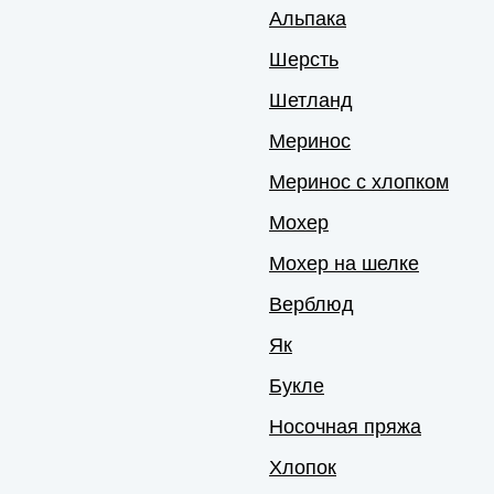
Альпака
Шерсть
Шетланд
Меринос
Меринос с хлопком
Мохер
Мохер на шелке
Верблюд
Як
Букле
Носочная пряжа
Хлопок