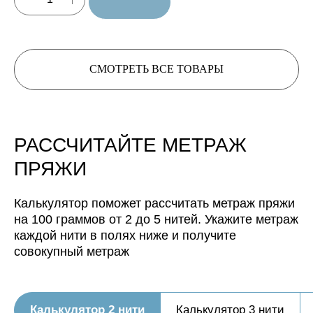
СМОТРЕТЬ ВСЕ ТОВАРЫ
Нить, собранная из 3 нитей
будет иметь метраж:
РАССЧИТАЙТЕ МЕТРАЖ
Нить, собранная из 4 нитей
будет иметь метраж:
ПРЯЖИ
Нить, собранная из 5 нитей
Калькулятор поможет рассчитать метраж пряжи
будет иметь метраж:
на 100 граммов от 2 до 5 нитей. Укажите метраж
каждой нити в полях ниже и получите
совокупный метраж
Калькулятор 2 нити
Калькулятор 3 нити