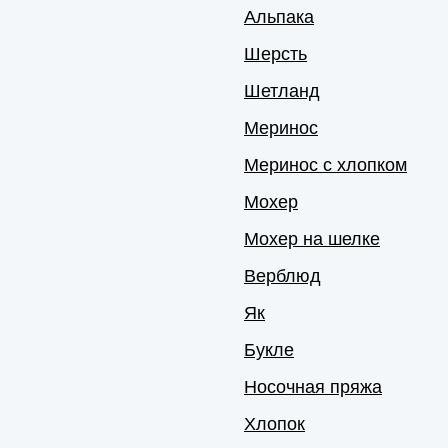
Альпака
Шерсть
Шетланд
Меринос
Меринос с хлопком
Мохер
Мохер на шелке
Верблюд
Як
Букле
Носочная пряжа
Хлопок