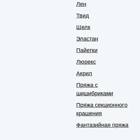
Лен
Твид
Шелк
Эластан
Пайетки
Люрекс
Акрил
Пряжа с
шишибриками
Пряжа секционного
крашения
Фантазийная пряжа