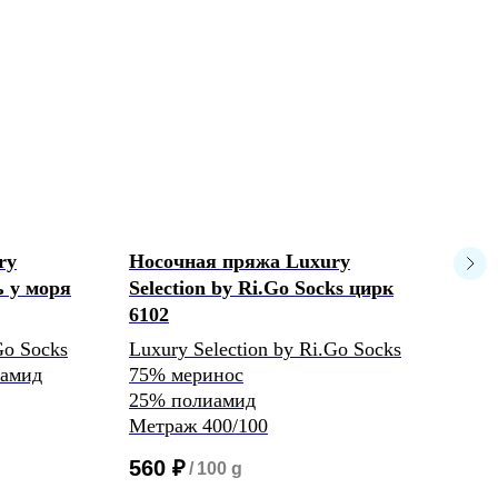
ry
Носочная пряжа Luxury
Нос
ь у моря
Selection by Ri.Go Socks цирк
Reg
6102
Calz
Reg
Go Socks
Luxury Selection by Ri.Go Socks
75%
иамид
75% меринос
25%
25% полиамид
4/16
Метраж 400/100
400
560
₽
/
100 g
47