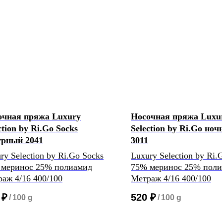
очная пряжа Luxury
Носочная пряжа Luxu
ction by Ri.Go Socks
Selection by Ri.Go ноч
урный 2041
3011
ry Selection by Ri.Go Socks
Luxury Selection by Ri.
 меринос 25% полиамид
75% меринос 25% пол
аж 4/16 400/100
Метраж 4/16 400/100
₽
520
₽
/
100 g
/
100 g