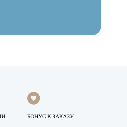
ИИ
БОНУС К ЗАКАЗУ
ж:
ж:
ж: