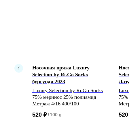
ry
Носочная пряжа Luxury
Нос
еный
Selection by Ri.Go Socks
Sele
бургунди 2023
Лаз
Go Socks
Luxury Selection by Ri.Go Socks
Luxu
амид
75% меринос 25% полиамид
75%
Метраж 4/16 400/100
Метр
520
₽
520
/
100 g