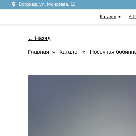
Воронеж, ул. Моисеева, 10
Каталог
⚡️ Распрод
← Назад
Главная
»
Каталог
»
Носочная бобинн