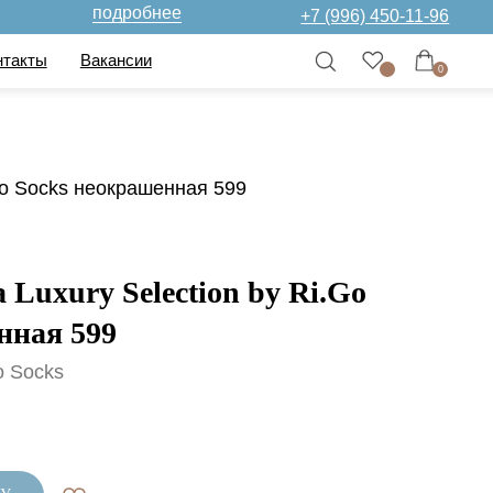
дробнее
+7 (996) 450-11-96
нсии
0
Go Socks неокрашенная 599
Luxury Selection by Ri.Go
нная 599
o Socks