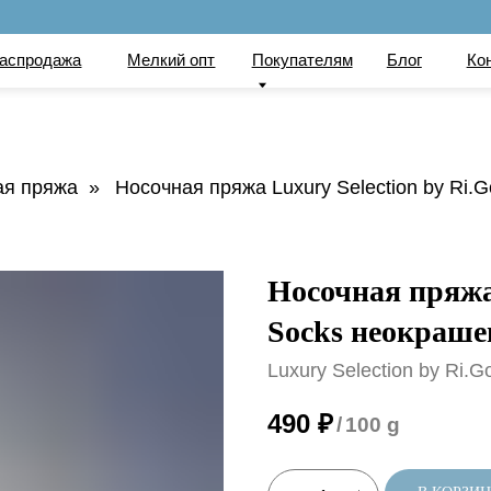
по
ажа
Мелкий опт
Покупателям
Блог
Контакты
Вака
ая пряжа
»
Носочная пряжа Luxury Selection by Ri.
Носочная пряжа 
Socks неокраше
Luxury Selection by Ri.G
490
₽
/
100 g