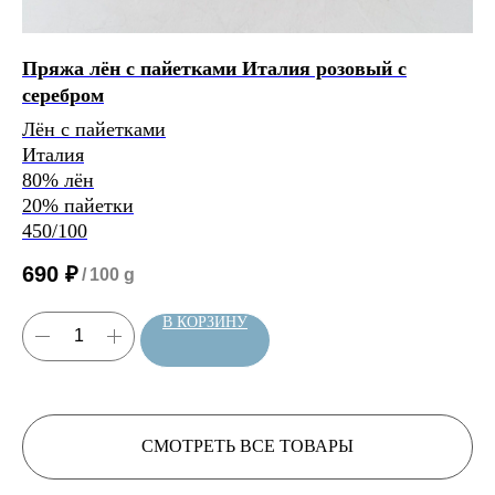
Пряжа лён с пайетками Италия розовый с
Пр
серебром
се
Лён с пайетками
Лё
Расчет метража 3 артикула
Расчет метража 4 артикула
Расчет метража 5
Италия
Ит
артикулов
80% лён
80
20% пайетки
20
450/100
45
690
₽
6
/
100 g
В КОРЗИНУ
Нить, собранная из 3 нитей
будет иметь метраж:
СМОТРЕТЬ ВСЕ ТОВАРЫ
Нить, собранная из 4 нитей