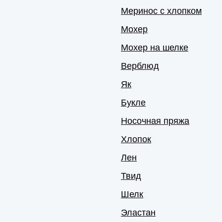
Меринос с хлопком
Мохер
Мохер на шелке
Верблюд
Як
Букле
Носочная пряжа
Хлопок
Лен
Твид
Шелк
Эластан