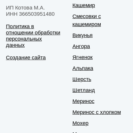
Кашемир
ИП Котова М.А.
ИНН 366503951480
Смесовки с
кашемиром
Политика в
отношении обработки
Викунья
персональных
данных
Ангора
Ягненок
Создание сайта
Альпака
Шерсть
Шетланд
Меринос
Меринос с хлопком
Мохер