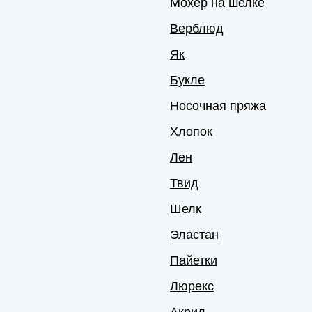
Мохер на шелке
Верблюд
Як
Букле
Носочная пряжа
Хлопок
Лен
Твид
Шелк
Эластан
Пайетки
Люрекс
Акрил