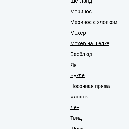
Шетланд
Меринос
Меринос с хлопком
Мохер
Мохер на шелке
Верблюд
Як
Букле
Носочная пряжа
Хлопок
Лен
Твид
Шелк