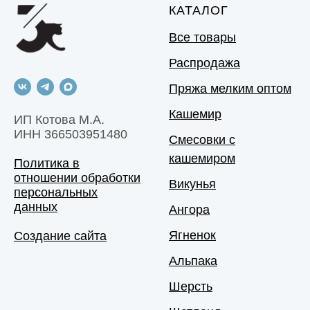
КАТАЛОГ
Все товары
Распродажа
Пряжа мелким оптом
Кашемир
ИП Котова М.А.
ИНН 366503951480
Смесовки с
кашемиром
Политика в
отношении обработки
Викунья
персональных
данных
Ангора
Ягненок
Создание сайта
Альпака
Шерсть