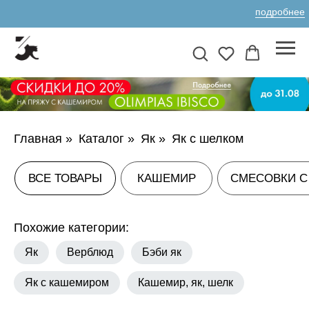
подробнее
ВСЕ ТОВАРЫ
КАШЕМИР
СМЕСОВКИ С КАШЕМИРОМ
А
Главная
»
Каталог
»
Як
»
Як с шелком
Похожие категории:
Як
Верблюд
Бэби як
Як с кашемиром
Кашемир, як, шелк