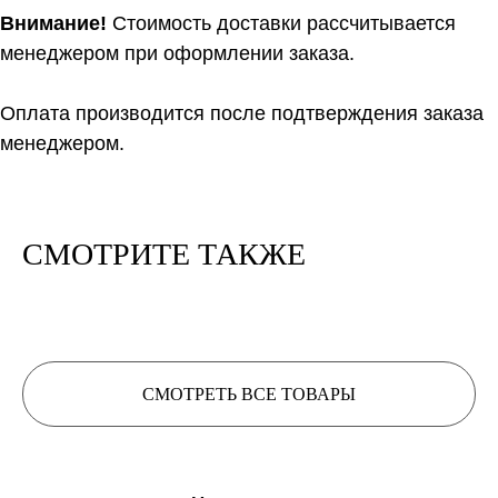
Нить 1
Внимание!
Стоимость доставки рассчитывается
менеджером при оформлении заказа.
Нить 2
Оплата производится после подтверждения заказа
Нить, собранная из 2 нитей
менеджером.
будет иметь метраж:
0
м/100 г
СМОТРИТЕ ТАКЖЕ
Расчет метража 3 артикула
Расчет метража 4 артикула
Расчет метража 5
СМОТРЕТЬ ВСЕ ТОВАРЫ
артикулов