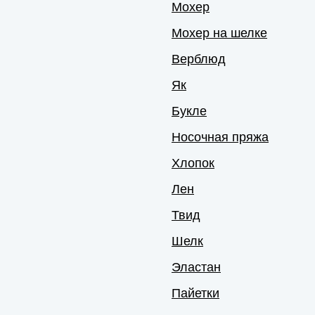
Мохер
Мохер на шелке
Верблюд
Як
Букле
Носочная пряжа
Хлопок
Лен
Твид
Шелк
Эластан
Пайетки