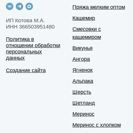
Пряжа мелким оптом
Кашемир
ИП Котова М.А.
ИНН 366503951480
Смесовки с
кашемиром
Политика в
отношении обработки
Викунья
персональных
данных
Ангора
Ягненок
Создание сайта
Альпака
Шерсть
Шетланд
Меринос
Меринос с хлопком