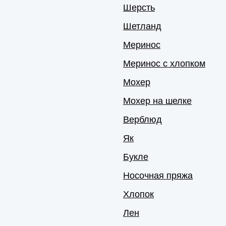
Шерсть
Шетланд
Меринос
Меринос с хлопком
Мохер
Мохер на шелке
Верблюд
Як
Букле
Носочная пряжа
Хлопок
Лен