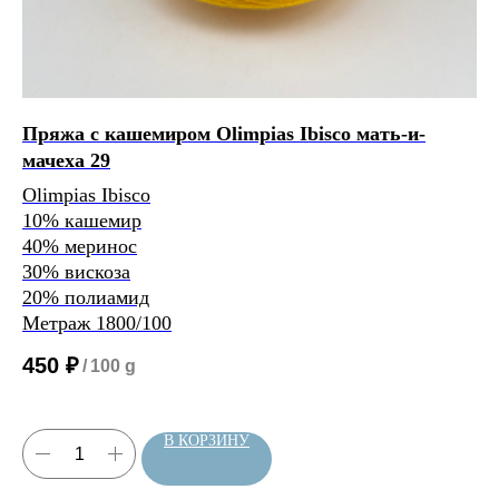
будет иметь метраж:
0
м/100 г
Пряжа с кашемиром Olimpias Ibisco мать-и-
Тв
мачеха 29
ам
Olimpias Ibisco
Fi
10% кашемир
Al
Расчет метража 3 артикула
Расчет метража 4 артикула
Расчет метража 5
40% меринос
Со
артикулов
30% вискоза
50
20% полиамид
35
Метраж 1800/100
15
Ме
450
₽
/
100 g
1 
В КОРЗИНУ
Нить, собранная из 3 нитей