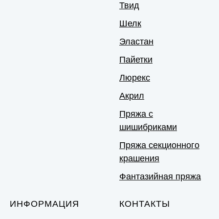
Твид
Шелк
Эластан
Пайетки
Люрекс
Акрил
Пряжа с
шишибриками
Пряжа секционного
крашения
Фантазийная пряжа
ИНФОРМАЦИЯ
КОНТАКТЫ