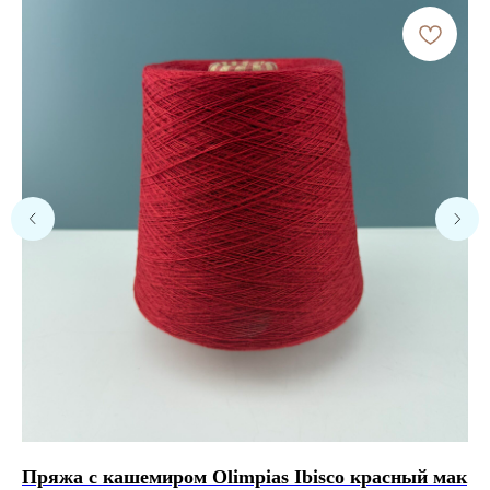
Расчет метража 2 артикула
Пряжа с кашемиром Olimpias Ibisco красный мак
Пр