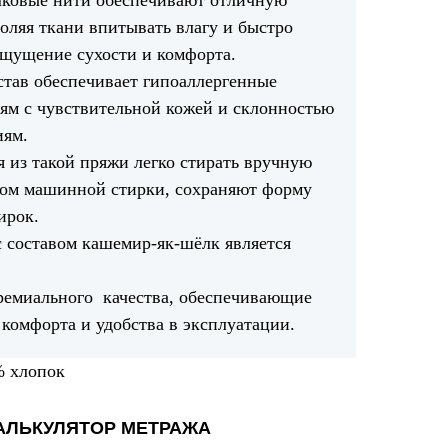
лковые нити обеспечивают отличную
воляя ткани впитывать влагу и быстро
 ощущение сухости и комфорта.
став обеспечивает гипоаллергенные
дям с чувствительной кожей и склонностью
иям.
я из такой пряжи легко стирать вручную
ом машинной стирки, сохраняют форму
ирок.
с составом кашемир-як-шёлк является
ремиального качества, обеспечивающие
комфорта и удобства в эксплуатации.
% хлопок
АЛЬКУЛЯТОР МЕТРАЖА