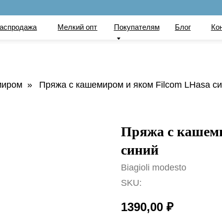
по
ажа
Мелкий опт
Покупателям
Блог
Контакты
Вака
миром
»
Пряжа с кашемиром и яком Filcom LHasa с
Пряжа с кашеми
синий
Biagioli modesto
SKU:
1390,00
₽