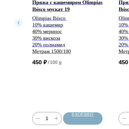
agioli
Пряжа с кашемиром Olimpias
Пря
 россо
Ibisco мускат 19
Ibis
Olimpias Ibisco
Olim
10% кашемир
10%
40% меринос
40%
30% вискоза
30% 
20% полиамид
20%
Метраж 1500/100
Метр
450
₽
450
/
100 g
ЗИНУ
В КОРЗИНУ