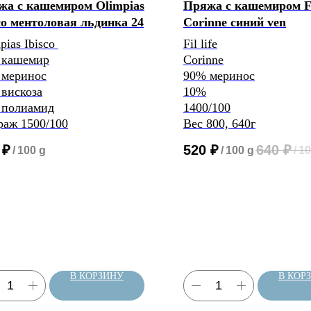
жа с кашемиром Olimpias
Пряжа с кашемиром Fil
co ментоловая льдинка 24
Corinne синий ven
pias Ibisco
Fil life
 кашемир
Corinne
 меринос
90% меринос
вискоза
10%
 полиамид
1400/100
аж 1500/100
Вес 800, 640г
₽
520
₽
640
₽
/
100 g
/
100 g
/
10
В КОРЗИНУ
В КОР