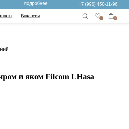
дробнее
+7 (996) 450-11-96
нсии
0
иний
ром и яком Filcom LHasa