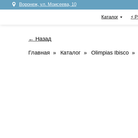
Воронеж, ул. Моисеева, 10
Каталог
⚡️ Распрод
← Назад
Главная
»
Каталог
»
Olimpias Ibisco
»