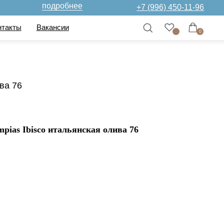
дробнее
+7 (996) 450-11-96
нсии
0
ва 76
pias Ibisco итальянская олива 76