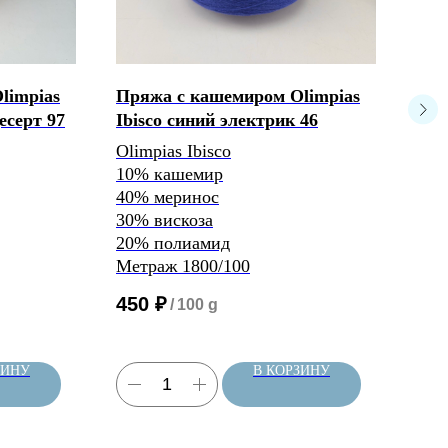
limpias
Пряжа с кашемиром Olimpias
Пря
есерт 97
Ibisco синий электрик 46
Ibi
Olimpias Ibisco
Olim
10% кашемир
10%
40% меринос
40%
30% вискоза
30%
20% полиамид
20%
Метраж 1800/100
Мет
450
₽
45
/
100 g
ЗИНУ
В КОРЗИНУ