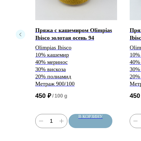
impias
Пряжа с кашемиром Olimpias
Пря
Ibisco золотая осень 94
Ibis
Olimpias Ibisco
Olim
10% кашемир
10%
40% меринос
40%
30% вискоза
30% 
20% полиамид
20%
Метраж 900/100
Метр
450
₽
450
/
100 g
ЗИНУ
В КОРЗИНУ