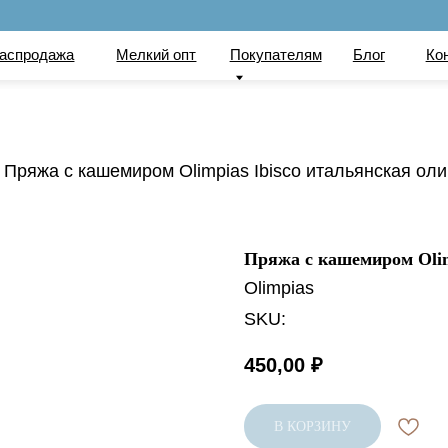
по
ажа
Мелкий опт
Покупателям
Блог
Контакты
Вака
Пряжа с кашемиром Olimpias Ibisco итальянская оли
Пряжа с кашемиром Olim
Olimpias
SKU:
450,00
₽
В КОРЗИНУ