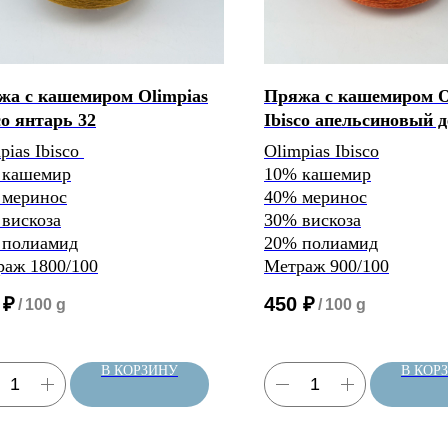
жа с кашемиром Olimpias
Пряжа с кашемиром O
co янтарь 32
Ibisco апельсиновый д
pias Ibisco
Olimpias Ibisco
 кашемир
10% кашемир
 меринос
40% меринос
вискоза
30% вискоза
 полиамид
20% полиамид
аж 1800/100
Метраж 900/100
₽
450
₽
/
100 g
/
100 g
В КОРЗИНУ
В КОР