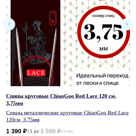
Расчет метража 2 артикула
Нить 1
Спицы круговые ChiaoGoo Red Lace 120 см,
Сп
Нить 2
3,75мм
Сп
м
Спицы металлические круговые ChiaoGoo Red Lace
Нить, собранная из 2 нитей
Сп
120см, 3,75мм
будет иметь метраж:
те
1 390
₽
1 590
₽
/
1 pc
/
1 pc
бу