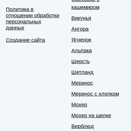
кашемиром
Политика в
отношении обработки
Викунья
персональных
данных
Ангора
Ягненок
Создание сайта
Альпака
Шерсть
Шетланд
Меринос
Меринос с хлопком
Мохер
Мохер на шелке
Верблюд