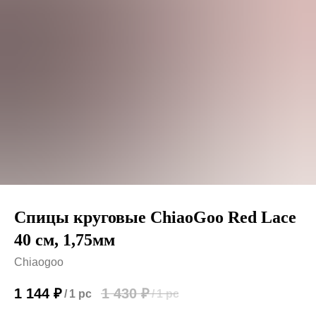
Спицы круговые ChiaoGoo Red Lace
40 см, 1,75мм
Chiaogoo
1 144
₽
1 430
₽
/
1 pc
/
1 pc