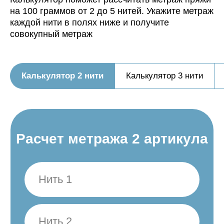
Нить, собранная из 4 нитей
на 100 граммов от 2 до 5 нитей. Укажите метраж
будет иметь метраж:
каждой нити в полях ниже и получите
Нить, собранная из 5 нитей
совокупный метраж
будет иметь метраж:
Калькулятор 2 нити
Калькулятор 3 нити