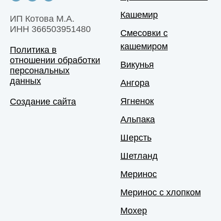
Кашемир
ИП Котова М.А.
ИНН 366503951480
Смесовки с
кашемиром
Политика в
отношении обработки
Викунья
персональных
данных
Ангора
Ягненок
Создание сайта
Альпака
Шерсть
Шетланд
Меринос
Меринос с хлопком
Мохер