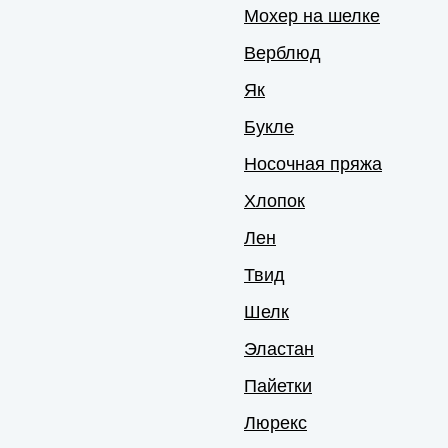
Мохер на шелке
Верблюд
Як
Букле
Носочная пряжа
Хлопок
Лен
Твид
Шелк
Эластан
Пайетки
Люрекс