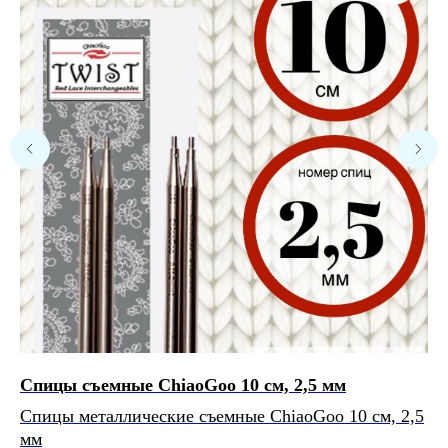
Расчет метража 2 артикула
Нить 1
Нить 2
Нить, собранная из 2 нитей
будет иметь метраж:
0
м/100 г
Спицы съемные ChiaoGoo 10 см, 2,5 мм
На
Спицы металлические съемные ChiaoGoo 10 см, 2,5
На
мм
75