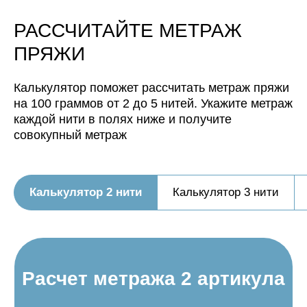
Нить, собранная из 5 нитей
РАССЧИТАЙТЕ МЕТРАЖ
будет иметь метраж:
ПРЯЖИ
Калькулятор поможет рассчитать метраж пряжи
на 100 граммов от 2 до 5 нитей. Укажите метраж
каждой нити в полях ниже и получите
совокупный метраж
Калькулятор 2 нити
Калькулятор 3 нити