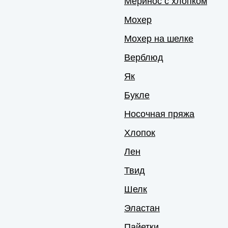
Меринос с хлопком
Мохер
Мохер на шелке
Верблюд
Як
Букле
Носочная пряжа
Хлопок
Лен
Твид
Шелк
Эластан
Пайетки