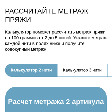
Нить, собранная из 5 нитей
РАССЧИТАЙТЕ МЕТРАЖ
будет иметь метраж:
ПРЯЖИ
Калькулятор поможет рассчитать метраж пряжи
на 100 граммов от 2 до 5 нитей. Укажите метраж
каждой нити в полях ниже и получите
совокупный метраж
Калькулятор 2 нити
Калькулятор 3 нити