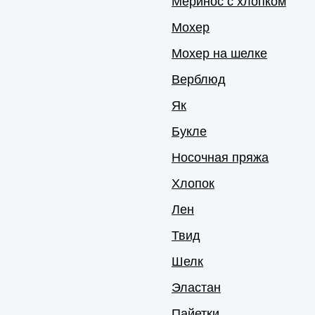
Меринос с хлопком
Мохер
Мохер на шелке
Верблюд
Як
Букле
Носочная пряжа
Хлопок
Лен
Твид
Шелк
Эластан
Пайетки