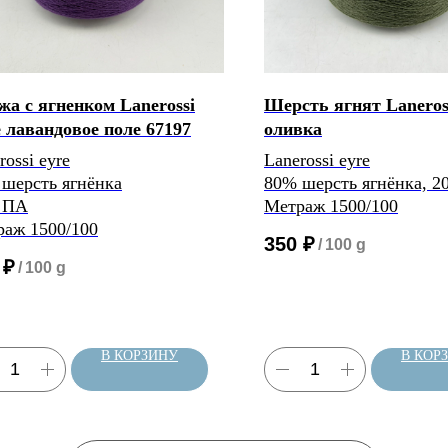
а с ягненком Lanerossi
Шерсть ягнят Laneros
 лавандовое поле 67197
оливка
rossi eyre
Lanerossi eyre
шерсть ягнёнка
80% шерсть ягнёнка, 2
 ПА
Метраж 1500/100
аж 1500/100
350
₽
/
100 g
₽
/
100 g
В КОРЗИНУ
В КОР