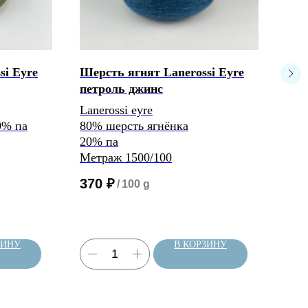
si Eyre
Шерсть ягнят Lanerossi Eyre
Ягн
петроль джинс
мол
Lanerossi eyre
Tod
0% па
80% шерсть ягнёнка
Lam
20% па
100
Метраж 1500/100
2/14
370
₽
/
100 g
49
ЗИНУ
В КОРЗИНУ