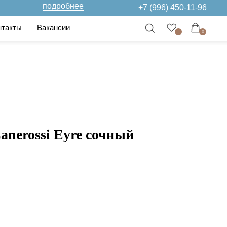
дробнее
+7 (996) 450-11-96
нсии
0
anerossi Eyre сочный