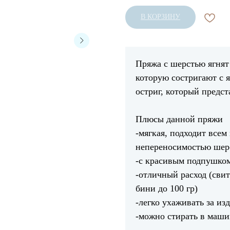
В КОРЗИНУ
Пряжа с шерстью ягнят 
которую состригают с я
остриг, который предс
Плюсы данной пряжи
-мягкая, подходит всем
непереносимостью шер
-с красивым подпушком
-отличный расход (свит
бини до 100 гр)
-легко ухаживать за из
-можно стирать в маши