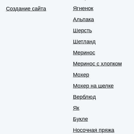
Ягненок
Создание сайта
Альпака
Шерсть
Шетланд
Меринос
Меринос с хлопком
Мохер
Мохер на шелке
Верблюд
Як
Букле
Носочная пряжа