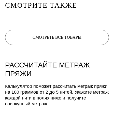
СМОТРИТЕ ТАКЖЕ
0
м/100 г
СМОТРЕТЬ ВСЕ ТОВАРЫ
Расчет метража 3 артикула
Расчет метража 4 артикула
Расчет метража 5
артикулов
РАССЧИТАЙТЕ МЕТРАЖ
Нить 1
Нить 1
Нить 1
ПРЯЖИ
Нить 2
Нить 2
Нить 2
Калькулятор поможет рассчитать метраж пряжи
на 100 граммов от 2 до 5 нитей. Укажите метраж
каждой нити в полях ниже и получите
Нить 3
Нить 3
Нить 3
совокупный метраж
Нить, собранная из 3 нитей
Нить 4
Нить 4