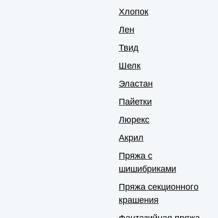
Хлопок
Лен
Твид
Шелк
Эластан
Пайетки
Люрекс
Акрил
Пряжа с
шишибриками
Пряжа секционного
крашения