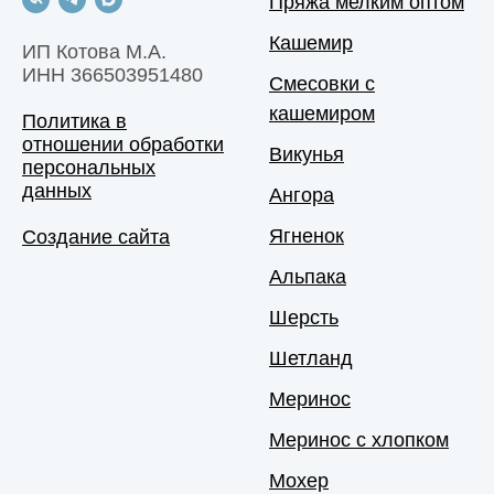
Пряжа мелким оптом
Кашемир
ИП Котова М.А.
ИНН 366503951480
Смесовки с
кашемиром
Политика в
отношении обработки
Викунья
персональных
данных
Ангора
Ягненок
Создание сайта
Альпака
Шерсть
Шетланд
Меринос
Меринос с хлопком
Мохер