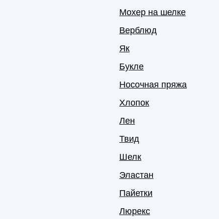
Мохер на шелке
Верблюд
Як
Букле
Носочная пряжа
Хлопок
Лен
Твид
Шелк
Эластан
Пайетки
Люрекс