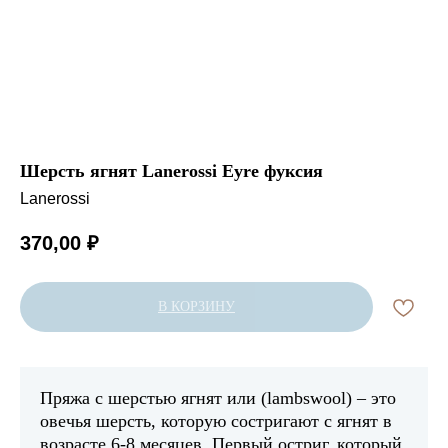
Шерсть ягнят Lanerossi Eyre фуксия
Lanerossi
370,00
₽
В КОРЗИНУ
Пряжа с шерстью ягнят или (lambswool) – это
овечья шерсть, которую состригают с ягнят в
возрасте 6-8 месяцев. Первый остриг, который