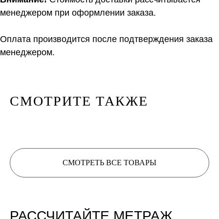
менеджером при оформлении заказа.
Нить 2
Оплата производится после подтверждения заказа
менеджером.
Нить, собранная из 2 нитей
будет иметь метраж:
0
м/100 г
СМОТРИТЕ ТАКЖЕ
СМОТРЕТЬ ВСЕ ТОВАРЫ
Расчет метража 3 артикула
Расчет метража 4 артикула
Расчет метража 5
артикулов
РАССЧИТАЙТЕ МЕТРАЖ