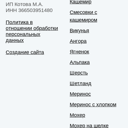
Кашемир
ИП Котова М.А.
ИНН 366503951480
Смесовки с
кашемиром
Политика в
отношении обработки
Викунья
персональных
данных
Ангора
Ягненок
Создание сайта
Альпака
Шерсть
Шетланд
Меринос
Меринос с хлопком
Мохер
Мохер на шелке