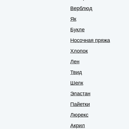
Верблюд
Як
Букле
Носочная пряжа
Хлопок
Лен
Твид
Шелк
Эластан
Пайетки
Люрекс
Акрил