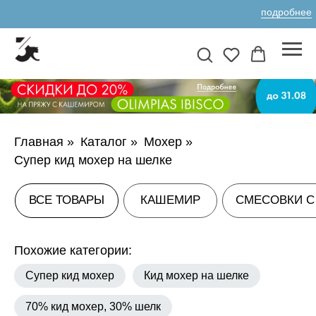
подробнее
Главная
»
Каталог
»
Мохер
»
ВСЕ ТОВАРЫ
КАШЕМИР
СМЕСОВКИ С КАШЕМИРОМ
А
Супер кид мохер на шелке
Похожие категории:
Супер кид мохер
Кид мохер на шелке
70% кид мохер, 30% шелк