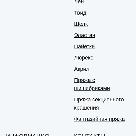
Лен
Твид
Шелк
Эластан
Пайетки
Люрекс
Акрил
Пряжа с
шишибриками
Пряжа секционного
крашения
Фантазийная пряжа
ИНФОРМАЦИЯ
КОНТАКТЫ