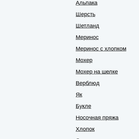
Альпака
Шерсть
Шетланд
Меринос
Меринос с хлопком
Мохер
Мохер на шелке
Верблюд
Як
Букле
Носочная пряжа
Хлопок