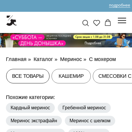
подробнее
ВСЕ ТОВАРЫ
КАШЕМИР
СМЕСОВКИ С КАШЕМИРОМ
А
Главная
»
Каталог
»
Меринос
»
С мохером
Похожие категории:
Кардный меринос
Гребенной меринос
Меринос экстрафайн
Меринос с шелком