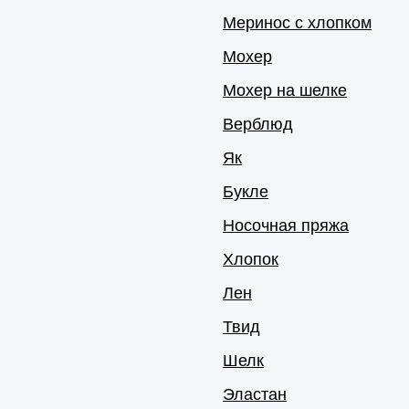
Меринос с хлопком
Мохер
Мохер на шелке
Верблюд
Як
Букле
Носочная пряжа
Хлопок
Лен
Твид
Шелк
Эластан