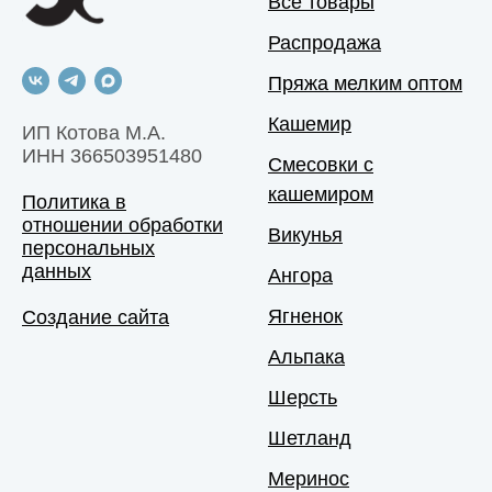
Все товары
Распродажа
Пряжа мелким оптом
Кашемир
ИП Котова М.А.
ИНН 366503951480
Смесовки с
кашемиром
Политика в
отношении обработки
Викунья
персональных
данных
Ангора
Ягненок
Создание сайта
Альпака
Шерсть
Шетланд
Меринос