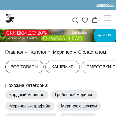
подробнее
ВСЕ ТОВАРЫ
КАШЕМИР
СМЕСОВКИ С КАШЕМИРОМ
А
Главная
»
Каталог
»
Меринос
»
С эластаном
Похожие категории:
Кардный меринос
Гребенной меринос
Меринос экстрафайн
Меринос с шелком