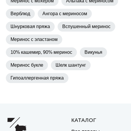
Меринос с мохером
Альпака с мериносом
Верблюд
Ангора с мериносом
Шнурковая пряжа
Вспушенный меринос
Меринос с эластаном
10% кашемир, 90% меринос
Викунья
Меринос букле
Шелк шантунг
Гипоаллергенная пряжа
КАТАЛОГ