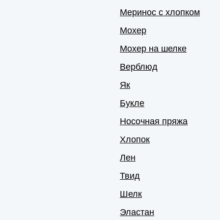
Меринос с хлопком
Мохер
Мохер на шелке
Верблюд
Як
Букле
Носочная пряжа
Хлопок
Лен
Твид
Шелк
Эластан