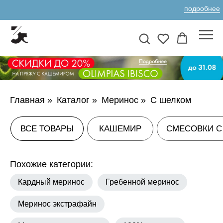
подробнее
ВСЕ ТОВАРЫ
КАШЕМИР
СМЕСОВКИ С КАШЕМИРОМ
А
Главная
»
Каталог
»
Меринос
»
С шелком
Похожие категории:
Кардный меринос
Гребенной меринос
Меринос экстрафайн