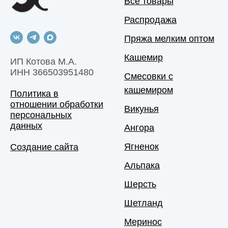
Все товары
Распродажа
Пряжа мелким оптом
Кашемир
ИП Котова М.А.
ИНН 366503951480
Смесовки с
кашемиром
Политика в
отношении обработки
Викунья
персональных
данных
Ангора
Ягненок
Создание сайта
Альпака
Шерсть
Шетланд
Меринос